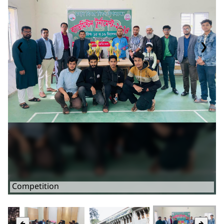
❮
❯
Competition
🡸
🡺