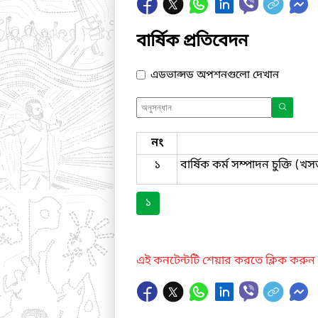
বার্ষিক প্রতিবেদন
এডভান্সড অপশনগুলো দেখান
নং
১
বার্ষিক কর্ম সম্পাদন চুক্তি (খ
১
এই কনটেন্টটি শেয়ার করতে ক্লিক করুন