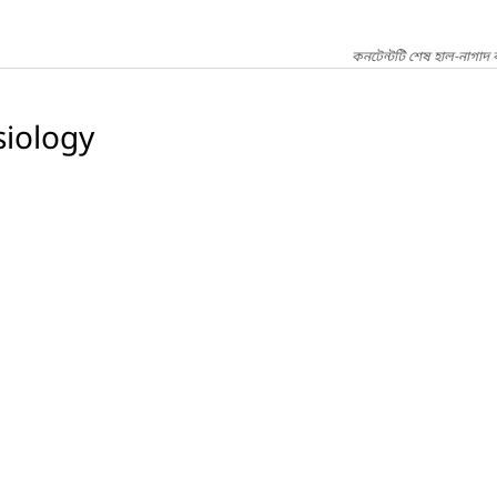
কনটেন্টটি শেষ হাল-নাগাদ 
iology