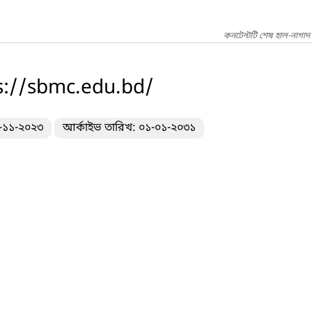
কনটেন্টটি শেষ হাল-নাগাদ
tps://sbmc.edu.bd/
১-১১-২০২৩
আর্কাইভ তারিখ: ০১-০১-২০৩১